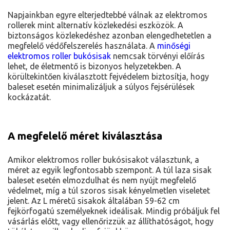
Napjainkban egyre elterjedtebbé válnak az elektromos
rollerek mint alternatív közlekedési eszközök. A
biztonságos közlekedéshez azonban elengedhetetlen a
megfelelő védőfelszerelés használata. A
minőségi
elektromos roller bukósisak
nemcsak törvényi előírás
lehet, de életmentő is bizonyos helyzetekben. A
körültekintően kiválasztott fejvédelem biztosítja, hogy
baleset esetén minimalizáljuk a súlyos fejsérülések
kockázatát.
A megfelelő méret kiválasztása
Amikor elektromos roller bukósisakot választunk, a
méret az egyik legfontosabb szempont. A túl laza sisak
baleset esetén elmozdulhat és nem nyújt megfelelő
védelmet, míg a túl szoros sisak kényelmetlen viseletet
jelent. Az L méretű sisakok általában 59-62 cm
fejkörfogatú személyeknek ideálisak. Mindig próbáljuk fel
vásárlás előtt, vagy ellenőrizzük az állíthatóságot, hogy