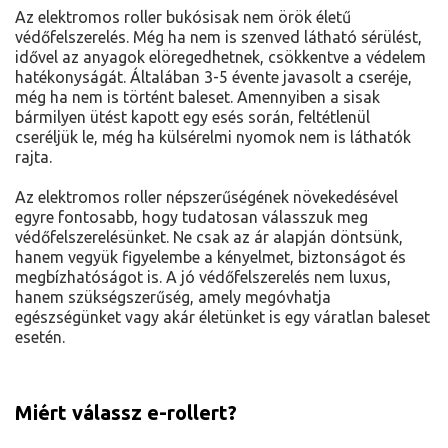
Az elektromos roller bukósisak nem örök életű
védőfelszerelés. Még ha nem is szenved látható sérülést,
idővel az anyagok elöregedhetnek, csökkentve a védelem
hatékonyságát. Általában 3-5 évente javasolt a cseréje,
még ha nem is történt baleset. Amennyiben a sisak
bármilyen ütést kapott egy esés során, feltétlenül
cseréljük le, még ha külsérelmi nyomok nem is láthatók
rajta.
Az elektromos roller népszerűségének növekedésével
egyre fontosabb, hogy tudatosan válasszuk meg
védőfelszerelésünket. Ne csak az ár alapján döntsünk,
hanem vegyük figyelembe a kényelmet, biztonságot és
megbízhatóságot is. A jó védőfelszerelés nem luxus,
hanem szükségszerűség, amely megóvhatja
egészségünket vagy akár életünket is egy váratlan baleset
esetén.
Miért válassz e-rollert?