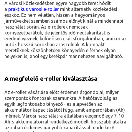
A városi közlekedésben egyre nagyobb teret hódít
a
praktikus városi e-roller
mint alternatív közlekedési
eszköz. Ez nem véletlen, hiszen a hagyományos
járművekkel szemben számos előnyt kínál a mindennapi
használat során. Az e-rollerek nemcsak
környezetbarátok, de jelentős időmegtakarítást is
eredményeznek, különösen csúcsforgalomban, amikor az
autók hosszú sorokban araszolnak. A kompakt
méretüknek köszönhetően könnyedén elférnek olyan
helyeken is, ahol egy kerékpár már nehezen navigálható.
A megfelelő e-roller kiválasztása
Az e-roller vásárlása előtt érdemes átgondolni, milyen
szempontok fontosak számunkra. A hatótávolság az
egyik legfontosabb tényező - ez alapvetően az
akkumulátor kapacitásától függ, amit amperórában (Ah)
mérnek. Városi használatra általában elegendő egy 7-10
Ah-s akkumulátorral rendelkező modell, hosszabb utakra
azonban érdemes nagyobb kapacitással rendelkező