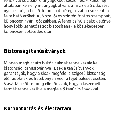
rendkívül strapabíró anyagokból készülnek. A külső héj
általában kemény műanyagból van, ami az első ütközést
nyeli el, míg a belső, habosított réteg tovább csökkenti a
fejre ható erőket. A jó szellőzés szintén fontos szempont,
különösen nyári időszakban. A fehér színű sisakok előnye,
hogy jobb láthatóságot biztosítanak a közlekedésben,
különösen sötétedés után.
Biztonsági tanúsítványok
Minden megbízható bukósisaknak rendelkeznie kell
biztonsági tanúsítvánnyal. Ezek a tanúsítványok
garantálják, hogy a sisak megfelel a szigorú biztonsági
előírásoknak és hatékonyan védi a fejet baleset esetén.
Vásárlás előtt mindig ellenőrizzük, hogy a kiszemelt
termék rendelkezik-e a megfelelő tanúsítványokkal.
Karbantartás és élettartam