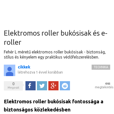
Elektromos roller bukósisak és e-
roller
Fehér L méretű elektromos roller bukósisak - biztonság,
stílus és kényelem egy praktikus védőfelszerelésben.
cikkek
TECHNIKA
létrehozva
1 évvel korábban
0
446
Megoszt
Tweet
Google+
Reddit
megtekintés
Megoszt
Elektromos roller bukósisak fontossága a
biztonságos közlekedésben