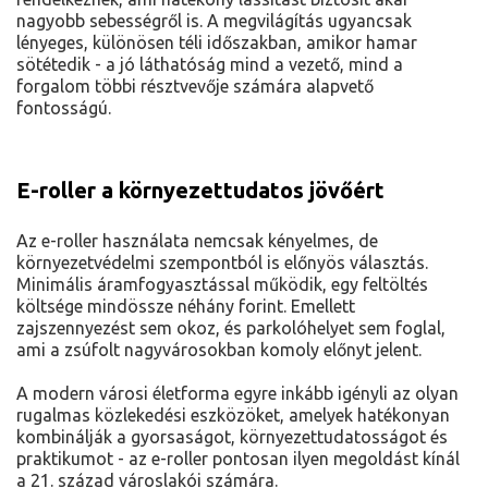
nagyobb sebességről is. A megvilágítás ugyancsak
lényeges, különösen téli időszakban, amikor hamar
sötétedik - a jó láthatóság mind a vezető, mind a
forgalom többi résztvevője számára alapvető
fontosságú.
E-roller a környezettudatos jövőért
Az e-roller használata nemcsak kényelmes, de
környezetvédelmi szempontból is előnyös választás.
Minimális áramfogyasztással működik, egy feltöltés
költsége mindössze néhány forint. Emellett
zajszennyezést sem okoz, és parkolóhelyet sem foglal,
ami a zsúfolt nagyvárosokban komoly előnyt jelent.
A modern városi életforma egyre inkább igényli az olyan
rugalmas közlekedési eszközöket, amelyek hatékonyan
kombinálják a gyorsaságot, környezettudatosságot és
praktikumot - az e-roller pontosan ilyen megoldást kínál
a 21. század városlakói számára.