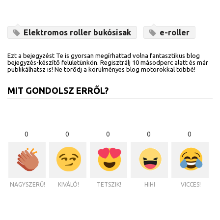
Elektromos roller bukósisak
e-roller
Ezt a bejegyzést Te is gyorsan megírhattad volna fantasztikus blog
bejegyzés-készítő felületünkön. Regisztrálj 10 másodperc alatt és már
publikálhatsz is! Ne törődj a körülményes blog motorokkal többé!
MIT GONDOLSZ ERRŐL?
0
0
0
0
0
NAGYSZERŰ!
KIVÁLÓ!
TETSZIK!
HIHI
VICCES!