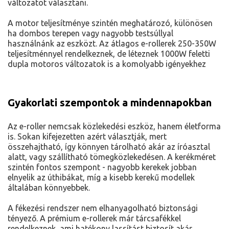
változatot választani.
A motor teljesítménye szintén meghatározó, különösen
ha dombos terepen vagy nagyobb testsúllyal
használnánk az eszközt. Az átlagos e-rollerek 250-350W
teljesítménnyel rendelkeznek, de léteznek 1000W feletti
dupla motoros változatok is a komolyabb igényekhez
Gyakorlati szempontok a mindennapokban
Az e-roller nemcsak közlekedési eszköz, hanem életforma
is. Sokan kifejezetten azért választják, mert
összehajtható, így könnyen tárolható akár az íróasztal
alatt, vagy szállítható tömegközlekedésen. A kerékméret
szintén fontos szempont - nagyobb kerekek jobban
elnyelik az úthibákat, míg a kisebb kerekű modellek
általában könnyebbek.
A fékezési rendszer nem elhanyagolható biztonsági
tényező. A prémium e-rollerek már tárcsafékkel
rendelkeznek, ami hatékony lassítást biztosít akár