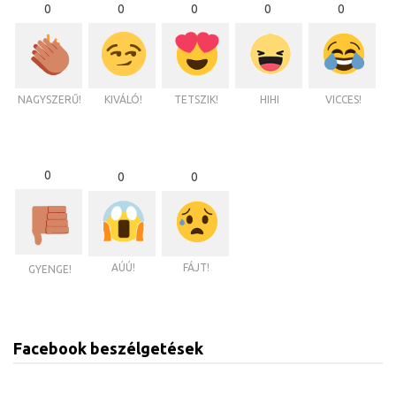
0
0
0
0
0
NAGYSZERŰ!
KIVÁLÓ!
TETSZIK!
HIHI
VICCES!
0
0
0
AÚÚ!
FÁJT!
GYENGE!
Facebook beszélgetések