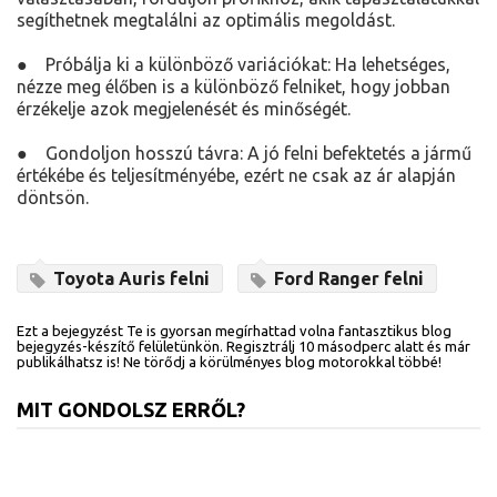
segíthetnek megtalálni az optimális megoldást.
● Próbálja ki a különböző variációkat: Ha lehetséges,
nézze meg élőben is a különböző felniket, hogy jobban
érzékelje azok megjelenését és minőségét.
● Gondoljon hosszú távra: A jó felni befektetés a jármű
értékébe és teljesítményébe, ezért ne csak az ár alapján
döntsön.
Toyota Auris felni
Ford Ranger felni
Ezt a bejegyzést Te is gyorsan megírhattad volna fantasztikus blog
bejegyzés-készítő felületünkön. Regisztrálj 10 másodperc alatt és már
publikálhatsz is! Ne törődj a körülményes blog motorokkal többé!
MIT GONDOLSZ ERRŐL?