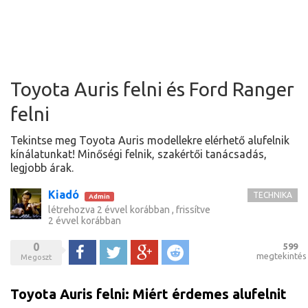
Toyota Auris felni és Ford Ranger
felni
Tekintse meg Toyota Auris modellekre elérhető alufelnik
kínálatunkat! Minőségi felnik, szakértői tanácsadás,
legjobb árak.
Kiadó
TECHNIKA
Admin
létrehozva
2 évvel korábban
, frissítve
2 évvel korábban
0
599
Megoszt
Tweet
Google+
Reddit
megtekintés
Megoszt
Toyota Auris felni: Miért érdemes alufelnit