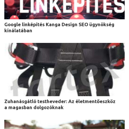
Google linképítés Kanga Design SEO ügynökség
kínálatában
Zuhanásgátló testheveder: Az életmentőeszköz
a magasban dolgozóknak