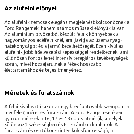
Az alufelni előnyei
Az alufelnik nemcsak elegáns megjelenést kölcsönöznek a
Ford Rangernek, hanem számos műszaki előnyük is van.
Az alumínium ötvözetből készült felnik könnyebbek a
hagyományos acélfelniknél, ami javítja az üzemanyag-
hatékonyságot és a jármű kezelhetőségét. Ezen kívül az
alufelnik jobb hőelvezetési képességgel rendelkeznek, ami
különösen fontos lehet intenzív terepjárós tevékenységek
során, mivel hozzájárulnak a fékek hosszabb
élettartamához és teljesítményéhez.
Méretek és furatszámok
A felni kiválasztásakor az egyik legfontosabb szempont a
megfelelő méret és furatszám. A Ford Ranger esetében
gyakori méretek a 16, 17 és 18 colos átmérők, amelyek
különböző szélességben és ET számban kaphatók. A
furatszám és osztókör szintén kulcsfontosságú; a