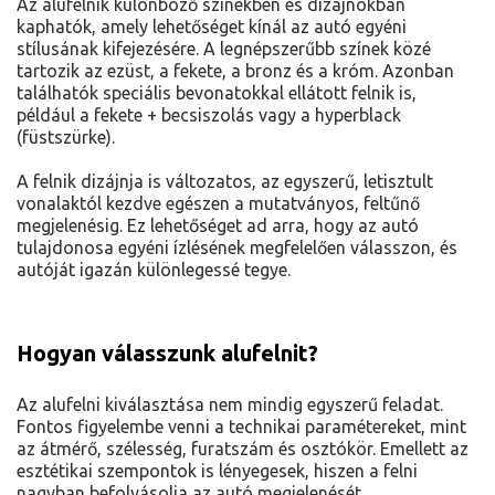
Az alufelnik különböző színekben és dizájnokban
kaphatók, amely lehetőséget kínál az autó egyéni
stílusának kifejezésére. A legnépszerűbb színek közé
tartozik az ezüst, a fekete, a bronz és a króm. Azonban
találhatók speciális bevonatokkal ellátott felnik is,
például a fekete + becsiszolás vagy a hyperblack
(füstszürke).
A felnik dizájnja is változatos, az egyszerű, letisztult
vonalaktól kezdve egészen a mutatványos, feltűnő
megjelenésig. Ez lehetőséget ad arra, hogy az autó
tulajdonosa egyéni ízlésének megfelelően válasszon, és
autóját igazán különlegessé tegye.
Hogyan válasszunk alufelnit?
Az alufelni kiválasztása nem mindig egyszerű feladat.
Fontos figyelembe venni a technikai paramétereket, mint
az átmérő, szélesség, furatszám és osztókör. Emellett az
esztétikai szempontok is lényegesek, hiszen a felni
nagyban befolyásolja az autó megjelenését.