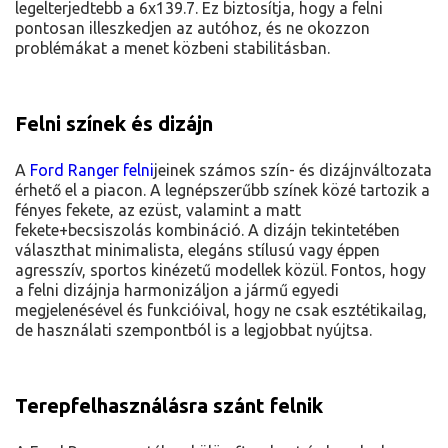
legelterjedtebb a 6x139.7. Ez biztosítja, hogy a felni
pontosan illeszkedjen az autóhoz, és ne okozzon
problémákat a menet közbeni stabilitásban.
Felni színek és dizájn
A
Ford Ranger felni
jeinek számos szín- és dizájnváltozata
érhető el a piacon. A legnépszerűbb színek közé tartozik a
fényes fekete, az ezüst, valamint a matt
fekete+becsiszolás kombináció. A dizájn tekintetében
választhat minimalista, elegáns stílusú vagy éppen
agresszív, sportos kinézetű modellek közül. Fontos, hogy
a felni dizájnja harmonizáljon a jármű egyedi
megjelenésével és funkcióival, hogy ne csak esztétikailag,
de használati szempontból is a legjobbat nyújtsa.
Terepfelhasználásra szánt felnik