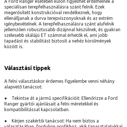
A Ford Ranger esetében külön figyelmet érdemelnek a
speciálisan terepfelhasználásra szánt felnik. Ezek
megerősített konstrukcióval rendelkeznek, hogy
ellenálljanak a durva terepviszonyoknak és az extrém
igénybevételnek. A terepfelhasználásra szánt alufelnik
jellemzően robusztusabb dizájnnal készülnek, és gyakran
szélesebb skálájú ET számmal érhetők el, ami jobb
tapadást és stabilitást biztosít a nehéz körülmények
között is.
Választási tippek
A felni választáskor érdemes figyelembe venni néhány
alapvető tanácsot:
● Tekintse át a jármű specifikációit: Ellenőrizze a Ford
Ranger gyártói ajánlásait a felni méretekkel és
kompatibilitással kapcsolatban.
● Kérjen szakértői tanácsot: Ha nem biztos a
választásában, forduljon profikhoz, akik tapasztalatukkal