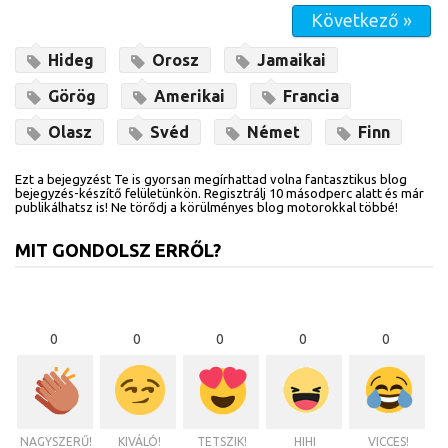
Következő »
Hideg
Orosz
Jamaikai
Görög
Amerikai
Francia
Olasz
Svéd
Német
Finn
Ezt a bejegyzést Te is gyorsan megírhattad volna fantasztikus blog
bejegyzés-készítő felületünkön. Regisztrálj 10 másodperc alatt és már
publikálhatsz is! Ne törődj a körülményes blog motorokkal többé!
MIT GONDOLSZ ERRŐL?
0
0
0
0
0
NAGYSZERŰ!
KIVÁLÓ!
TETSZIK!
HIHI
VICCES!