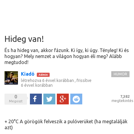
Hideg van!
És ha hideg van, akkor fázunk. Ki így, ki úgy. Tényleg! Ki és
hogyan? Mely nemzet a világon hogyan éli meg? Alább
megtudod!
Kiadó
HUMOR
Admin
létrehozva
6 évvel korábban
, frissítve
6 évvel korábban
0
7,382
Megoszt
Tweet
Google+
Reddit
megtekintés
Megoszt
+ 20°C A görögök felveszik a pulóverüket (ha megtalálják
azt)