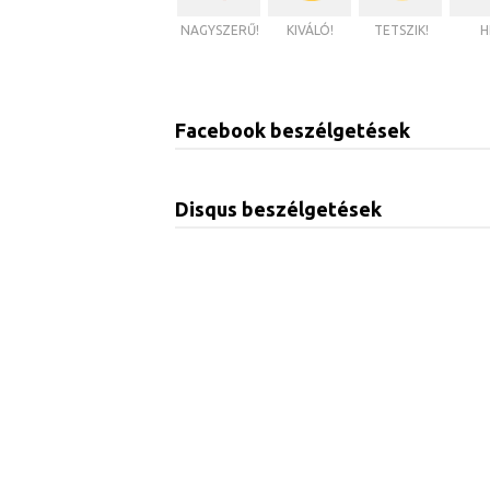
NAGYSZERŰ!
KIVÁLÓ!
TETSZIK!
H
Facebook beszélgetések
Disqus beszélgetések