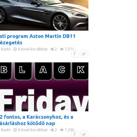
sti program Aston Martin DB11
ézegetés
Kiadó
8 évvel korábban
2
7,071
2 fontos, a Karácsonyhoz, és a
ásárláshoz kötődő nap
Kiadó
8 évvel korábban
2
7,290