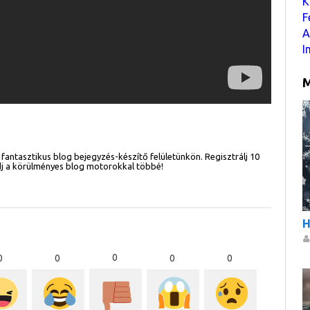
K
F
A
I
M
fantasztikus blog bejegyzés-készítő felületünkön. Regisztrálj 10
ődj a körülményes blog motorokkal többé!
H
0
0
0
0
0