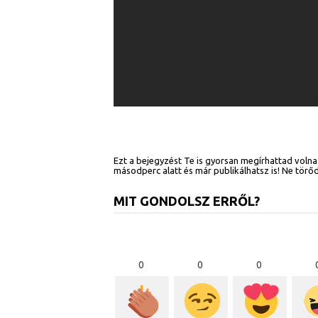
Ezt a bejegyzést Te is gyorsan megírhattad volna 
másodperc alatt és már publikálhatsz is! Ne tör
MIT GONDOLSZ ERRŐL?
0
0
0