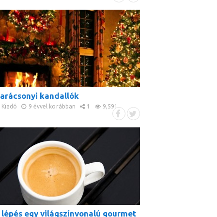
arácsonyi kandallók
Kiadó
9 évvel korábban
1
9,591
 lépés egy világszínvonalú gourmet