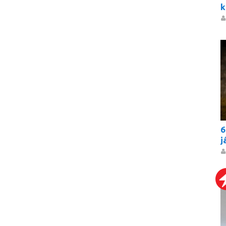
k
6
j