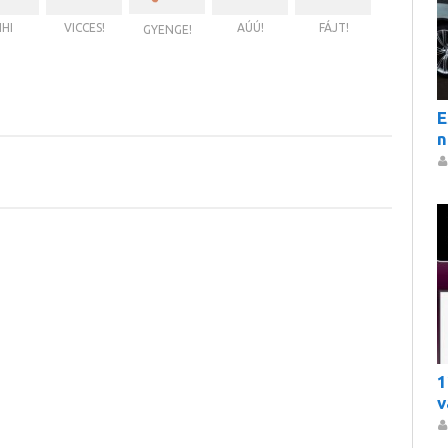
IHI
VICCES!
AÚÚ!
FÁJT!
GYENGE!
E
n
1
v