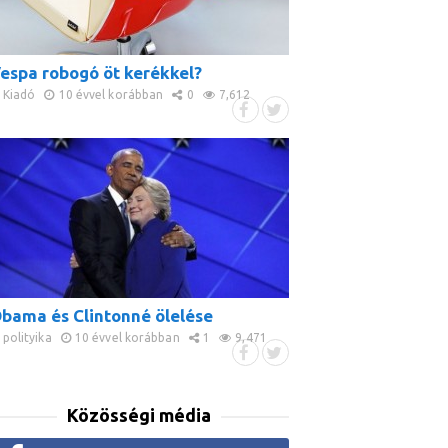
espa robogó öt kerékkel?
Kiadó
10 évvel korábban
0
7,612
bama és Clintonné ölelése
polityika
10 évvel korábban
1
9,471
Közösségi média