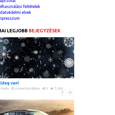
apcsolat
elhasználási feltételek
datvédelmi elvek
mpresszum
AI LEGJOBB
BEJEGYZÉSEK
ideg van!
Kiadó
6 évvel korábban
0
7,384