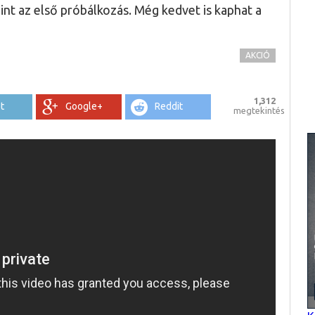
int az első próbálkozás. Még kedvet is kaphat a
AKCIÓ
1,312
t
Google+
Reddit
megtekintés