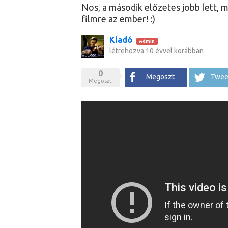
Nos, a második előzetes jobb lett, m
filmre az ember! :)
Kiadó
Admin
létrehozva
10 évvel korábban
0
Megoszt
Twee
Megoszt