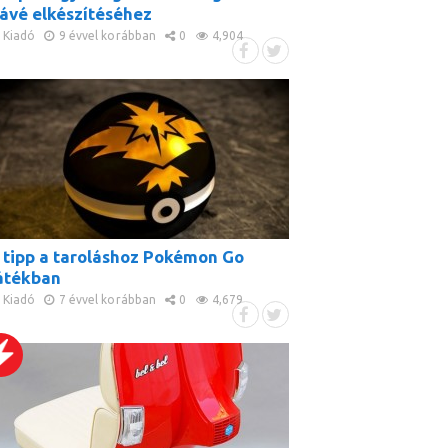
ávé elkészítéséhez
Kiadó
9 évvel korábban
0
4,904
 tipp a taroláshoz Pokémon Go
átékban
Kiadó
7 évvel korábban
0
4,679