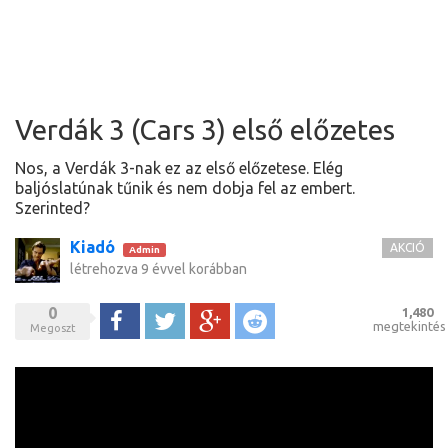
Verdák 3 (Cars 3) első előzetes
Nos, a Verdák 3-nak ez az első előzetese. Elég
baljóslatúnak tűnik és nem dobja fel az embert.
Szerinted?
Kiadó
AKCIÓ
Admin
létrehozva
9 évvel korábban
0
1,480
Megoszt
Tweet
Google+
Reddit
megtekintés
Megoszt