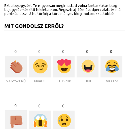
Ezt a bejegyzést Te is gyorsan megírhattad volna fantasztikus blog
bejegyzés-készítő felületünkön. Regisztrálj 10 másodperc alatt és már
publikálhatsz is! Ne törődj a körülményes blog motorokkal többé!
MIT GONDOLSZ ERRŐL?
0
0
0
0
0
NAGYSZERŰ!
KIVÁLÓ!
TETSZIK!
HIHI
VICCES!
0
0
0