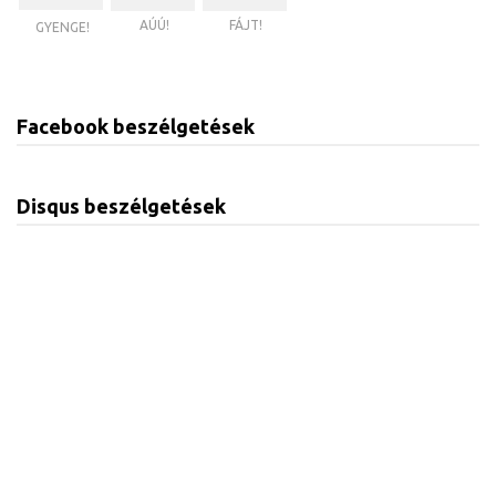
AÚÚ!
FÁJT!
GYENGE!
Facebook beszélgetések
Disqus beszélgetések