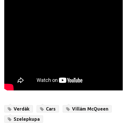
Verdák
Cars
Villám McQueen
Szelepkupa