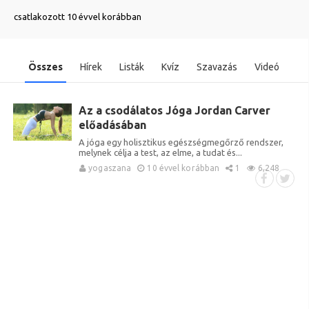
csatlakozott 10 évvel korábban
Összes
Hírek
Listák
Kvíz
Szavazás
Videó
Az a csodálatos Jóga Jordan Carver
előadásában
A jóga egy holisztikus egészségmegőrző rendszer,
melynek célja a test, az elme, a tudat és...
yogaszana
10 évvel korábban
1
6,248